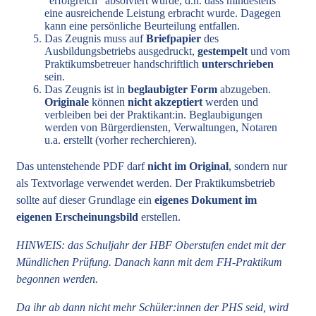
“erfolgreich” absolviert wurde, d.h. dass mindestens
eine ausreichende Leistung erbracht wurde. Dagegen
kann eine persönliche Beurteilung entfallen.
Das Zeugnis muss auf
Briefpapier
des
Ausbildungsbetriebs ausgedruckt,
gestempelt
und vom
Praktikumsbetreuer handschriftlich
unterschrieben
sein.
Das Zeugnis ist in
beglaubigter Form
abzugeben.
Originale
können
nicht akzeptiert
werden und
verbleiben bei der Praktikant:in. Beglaubigungen
werden von Bürgerdiensten, Verwaltungen, Notaren
u.a. erstellt (vorher recherchieren).
Das untenstehende PDF darf
nicht im Original
, sondern nur
als Textvorlage verwendet werden. Der Praktikumsbetrieb
sollte auf dieser Grundlage ein
eigenes Dokument im
eigenen Erscheinungsbild
erstellen.
HINWEIS: das Schuljahr der HBF Oberstufen endet mit der
Mündlichen Prüfung. Danach kann mit dem FH-Praktikum
begonnen werden.
Da ihr ab dann nicht mehr Schüler:innen der PHS seid, wird