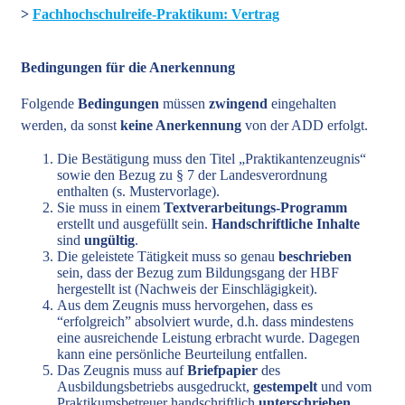
>
Fachhochschulreife-Praktikum: Vertrag
Bedingungen für die Anerkennung
Folgende
Bedingungen
müssen
zwingend
eingehalten
werden, da sonst
keine Anerkennung
von der ADD erfolgt.
Die Bestätigung muss den Titel „Praktikantenzeugnis“
sowie den Bezug zu § 7 der Landesverordnung
enthalten (s. Mustervorlage).
Sie muss in einem
Textverarbeitungs-Programm
erstellt und ausgefüllt sein.
Handschriftliche Inhalte
sind
ungültig
.
Die geleistete Tätigkeit muss so genau
beschrieben
sein, dass der Bezug zum Bildungsgang der HBF
hergestellt ist (Nachweis der Einschlägigkeit).
Aus dem Zeugnis muss hervorgehen, dass es
“erfolgreich” absolviert wurde, d.h. dass mindestens
eine ausreichende Leistung erbracht wurde. Dagegen
kann eine persönliche Beurteilung entfallen.
Das Zeugnis muss auf
Briefpapier
des
Ausbildungsbetriebs ausgedruckt,
gestempelt
und vom
Praktikumsbetreuer handschriftlich
unterschrieben