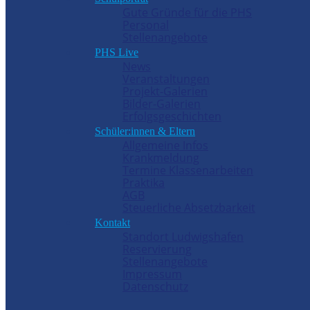
Gute Gründe für die PHS
Personal
Stellenangebote
PHS Live
News
Veranstaltungen
Projekt-Galerien
Bilder-Galerien
Erfolgsgeschichten
Schüler:innen & Eltern
Allgemeine Infos
Krankmeldung
Termine Klassenarbeiten
Praktika
AGB
Steuerliche Absetzbarkeit
Kontakt
Standort Ludwigshafen
Reservierung
Stellenangebote
Impressum
Datenschutz