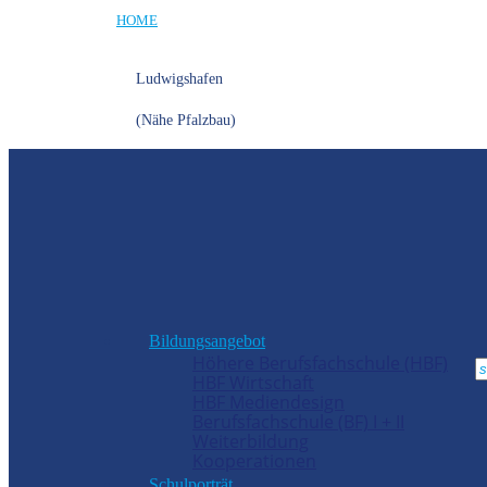
HOME
Ludwigshafen
(Nähe Pfalzbau)
Bildungsangebot
Höhere Berufsfachschule (HBF)
HBF Wirtschaft
HBF Mediendesign
Berufsfachschule (BF) I + II
Weiterbildung
Kooperationen
Schulporträt