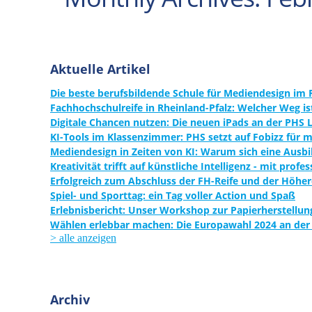
Aktuelle Artikel
Die beste berufsbildende Schule für Mediendesign im 
Fachhochschulreife in Rheinland-Pfalz: Welcher Weg is
Digitale Chancen nutzen: Die neuen iPads an der PHS
KI-Tools im Klassenzimmer: PHS setzt auf Fobizz für 
Mediendesign in Zeiten von KI: Warum sich eine Ausb
Kreativität trifft auf künstliche Intelligenz - mit prof
Erfolgreich zum Abschluss der FH-Reife und der Höher
Spiel- und Sporttag: ein Tag voller Action und Spaß
Erlebnisbericht: Unser Workshop zur Papierherstel
Wählen erlebbar machen: Die Europawahl 2024 an der
> alle anzeigen
Archiv