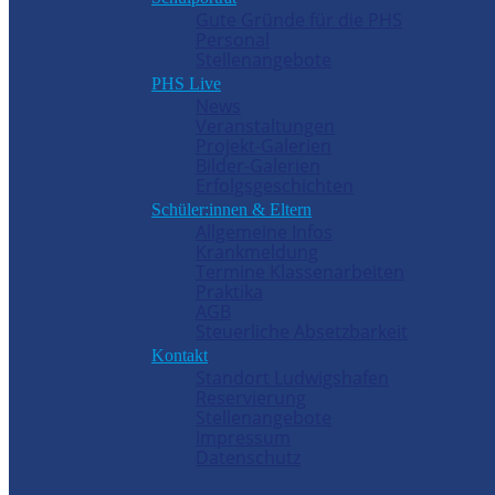
Gute Gründe für die PHS
Personal
Stellenangebote
PHS Live
News
Veranstaltungen
Projekt-Galerien
Bilder-Galerien
Erfolgsgeschichten
Schüler:innen & Eltern
Allgemeine Infos
Krankmeldung
Termine Klassenarbeiten
Praktika
AGB
Steuerliche Absetzbarkeit
Kontakt
Standort Ludwigshafen
Reservierung
Stellenangebote
Impressum
Datenschutz