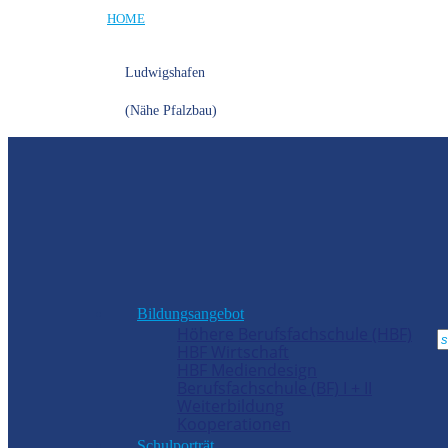
HOME
Ludwigshafen
(Nähe Pfalzbau)
Bildungsangebot
Höhere Berufsfachschule (HBF)
HBF Wirtschaft
HBF Mediendesign
Berufsfachschule (BF) I + II
Weiterbildung
Kooperationen
Schulporträt