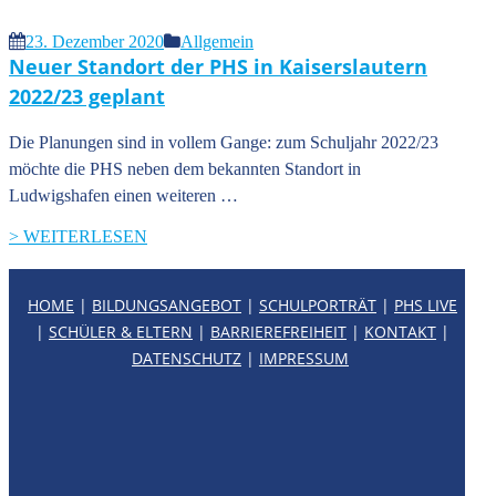
23. Dezember 2020
Allgemein
Neuer Standort der PHS in Kaiserslautern
2022/23 geplant
Die Planungen sind in vollem Gange: zum Schuljahr 2022/23
möchte die PHS neben dem bekannten Standort in
Ludwigshafen einen weiteren …
> WEITERLESEN
HOME
|
BILDUNGSANGEBOT
|
SCHULPORTRÄT
|
PHS LIVE
|
SCHÜLER & ELTERN
|
BARRIEREFREIHEIT
|
KONTAKT
|
DATENSCHUTZ
|
IMPRESSUM