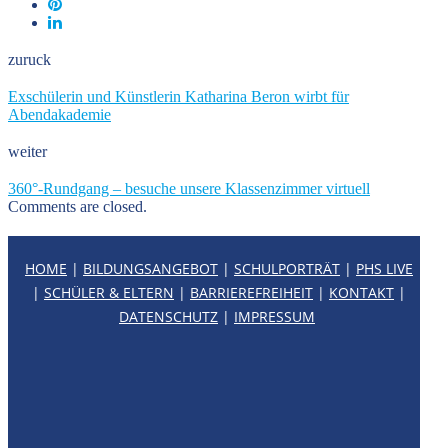
zuruck
Exschülerin und Künstlerin Katharina Beron wirbt für
Abendakademie
weiter
360°-Rundgang – besuche unsere Klassenzimmer virtuell
Comments are closed.
HOME
|
BILDUNGSANGEBOT
|
SCHULPORTRÄT
|
PHS LIVE
|
SCHÜLER & ELTERN
|
BARRIEREFREIHEIT
|
KONTAKT
|
DATENSCHUTZ
|
IMPRESSUM