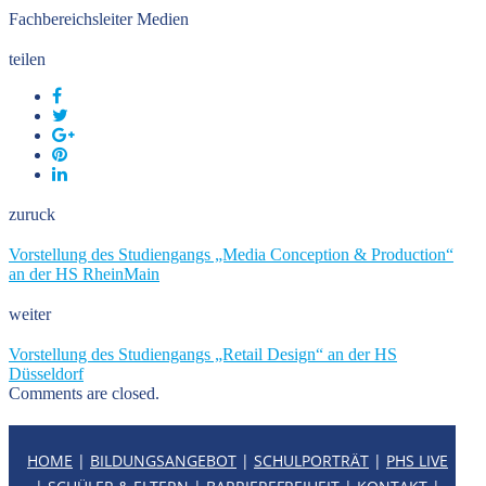
Fachbereichsleiter Medien
teilen
zuruck
Vorstellung des Studiengangs „Media Conception & Production“
an der HS RheinMain
weiter
Vorstellung des Studiengangs „Retail Design“ an der HS
Düsseldorf
Comments are closed.
HOME
|
BILDUNGSANGEBOT
|
SCHULPORTRÄT
|
PHS LIVE